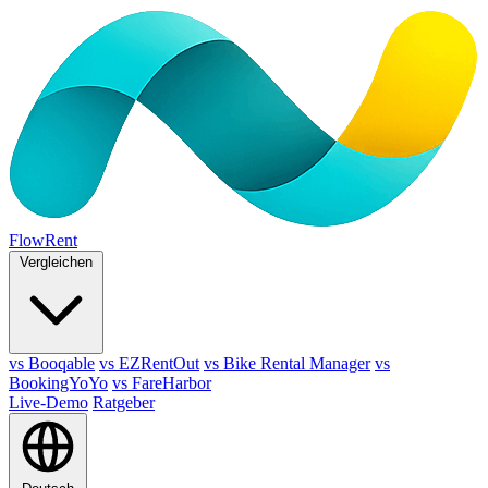
FlowRent
Vergleichen
vs Booqable
vs EZRentOut
vs Bike Rental Manager
vs
BookingYoYo
vs FareHarbor
Live-Demo
Ratgeber