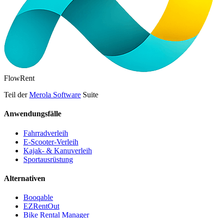
FlowRent
Teil der
Merola Software
Suite
Anwendungsfälle
Fahrradverleih
E-Scooter-Verleih
Kajak- & Kanuverleih
Sportausrüstung
Alternativen
Booqable
EZRentOut
Bike Rental Manager