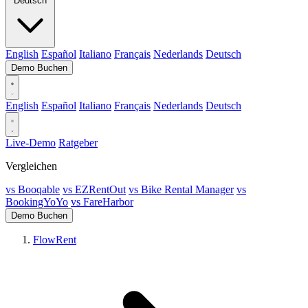
Deutsch
English
Español
Italiano
Français
Nederlands
Deutsch
Demo Buchen
English
Español
Italiano
Français
Nederlands
Deutsch
Live-Demo
Ratgeber
Vergleichen
vs Booqable
vs EZRentOut
vs Bike Rental Manager
vs
BookingYoYo
vs FareHarbor
Demo Buchen
FlowRent