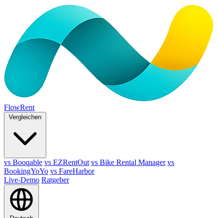
FlowRent
Vergleichen
vs Booqable
vs EZRentOut
vs Bike Rental Manager
vs
BookingYoYo
vs FareHarbor
Live-Demo
Ratgeber