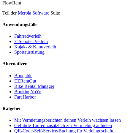
FlowRent
Teil der
Merola Software
Suite
Anwendungsfälle
Fahrradverleih
E-Scooter-Verleih
Kajak- & Kanuverleih
Sportausrüstung
Alternativen
Booqable
EZRentOut
Bike Rental Manager
BookingYoYo
FareHarbor
Ratgeber
Mit Vermietungsberichten deinen Verleih wachsen lassen
Geführte Touren zusätzlich zur Vermietung anbieten
QR-Code-Self-Service-Buchung für Verleihgeschäfte