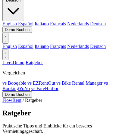
Deutsch
English
Español
Italiano
Français
Nederlands
Deutsch
Demo Buchen
English
Español
Italiano
Français
Nederlands
Deutsch
Live-Demo
Ratgeber
Vergleichen
vs Booqable
vs EZRentOut
vs Bike Rental Manager
vs
BookingYoYo
vs FareHarbor
Demo Buchen
FlowRent
/
Ratgeber
Ratgeber
Praktische Tipps und Einblicke für ein besseres
Vermietungsgeschäft.