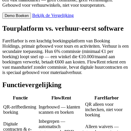
Gebouwd voor verhuurwinkels, niet voor touroperators.
Bekijk de Vergelijking
Demo Boeken
Tourplatform vs. verhuur-eerst software
FareHarbor is een krachtig boekingsplatform van Booking
Holdings, primair gebouwd voor tours en activiteiten. Verhuur is een
secundaire toepassing. Hun 6% commissie (minimaal €1 per
boeking) loopt snel op — een winkel die €10.000/maand aan
boekingen verwerkt, betaalt €600 aan kosten. FlowRent rekent een
vast maandtarief zonder commissie, bevat digitale huurcontracten en
is speciaal gebouwd voor materiaalverhuur.
Functievergelijking
Functie
FlowRent
FareHarbor
QR alleen voor
QR-zelfbediening
Ingebouwd — klanten
inchecken, niet voor
boeking
scannen en boeken
boeking
Inbegrepen —
Digitale
automatisch
Alleen waivers —
contracten & e-