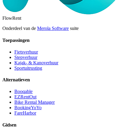
FlowRent
Onderdeel van de
Merola Software
suite
Toepassingen
Fietsverhuur
Stepverhuur
Kajak- & Kanoverhuur
Sportuitrusting
Alternatieven
Booqable
EZRentOut
Bike Rental Manager
BookingYoYo
FareHarbor
Gidsen