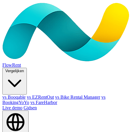
FlowRent
Vergelijken
vs Booqable
vs EZRentOut
vs Bike Rental Manager
vs
BookingYoYo
vs FareHarbor
Live demo
Gidsen