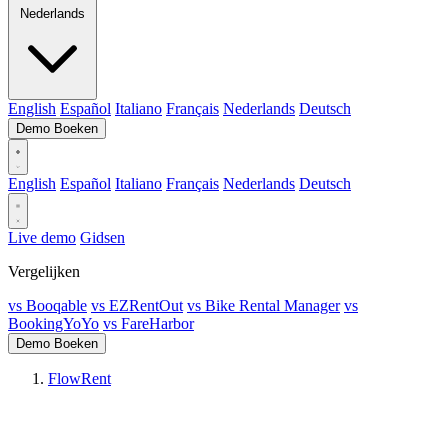
Nederlands
English
Español
Italiano
Français
Nederlands
Deutsch
Demo Boeken
English
Español
Italiano
Français
Nederlands
Deutsch
Live demo
Gidsen
Vergelijken
vs Booqable
vs EZRentOut
vs Bike Rental Manager
vs
BookingYoYo
vs FareHarbor
Demo Boeken
FlowRent