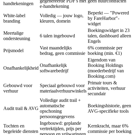
gegenereerde PDF's met
geen huurcontracten
handtekeningen
e-handtekening
Beperkt — "Powered
White-label
Volledig — jouw logo,
by FareHarbor"-
branding
kleuren, domein
widget
Boekingswidget in 23
Meertalige
6 talen ingebouwd
talen, dashboard alleen
ondersteuning
Engels
Vast maandelijks
6% commissie per
Prijsmodel
bedrag, geen commissie
boeking (min. €1)
Eigendom van
Onafhankelijk
Booking Holdings
Onafhankelijkheid
softwarebedrijf
(moederbedrijf van
Booking.com)
Primair tours &
Gebouwd voor
Speciaal gebouwd voor
activiteiten, verhuur
verhuur
materiaalverhuurwinkels
secundair
Volledige audit trail +
automatische
Boekingshistorie, geen
Audit trail & AVG
opschoning
AVG-specifieke tools
persoonsgegevens
Ingebouwd: geplande
Tochten en
Kernkracht, maar 6%
vertrektijden, prijs per
begeleide diensten
commissie per boeking
persoon en vrijwaringen