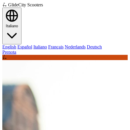
🛴
GlideCity Scooters
Italiano
English
Español
Italiano
Français
Nederlands
Deutsch
Prenota
🛴