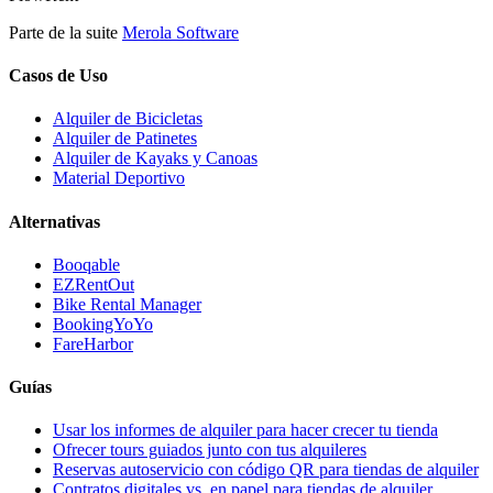
Parte de la suite
Merola Software
Casos de Uso
Alquiler de Bicicletas
Alquiler de Patinetes
Alquiler de Kayaks y Canoas
Material Deportivo
Alternativas
Booqable
EZRentOut
Bike Rental Manager
BookingYoYo
FareHarbor
Guías
Usar los informes de alquiler para hacer crecer tu tienda
Ofrecer tours guiados junto con tus alquileres
Reservas autoservicio con código QR para tiendas de alquiler
Contratos digitales vs. en papel para tiendas de alquiler