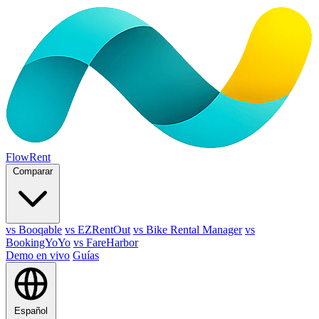
FlowRent
Comparar
vs Booqable
vs EZRentOut
vs Bike Rental Manager
vs
BookingYoYo
vs FareHarbor
Demo en vivo
Guías
Español