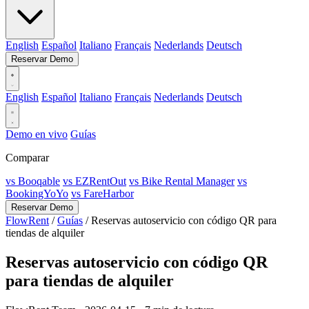
English
Español
Italiano
Français
Nederlands
Deutsch
Reservar Demo
English
Español
Italiano
Français
Nederlands
Deutsch
Demo en vivo
Guías
Comparar
vs Booqable
vs EZRentOut
vs Bike Rental Manager
vs
BookingYoYo
vs FareHarbor
Reservar Demo
FlowRent
/
Guías
/
Reservas autoservicio con código QR para
tiendas de alquiler
Reservas autoservicio con código QR
para tiendas de alquiler